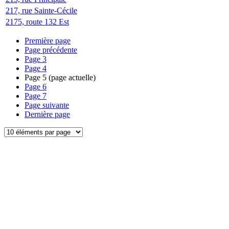
217, rue Sainte-Cécile
2175, route 132 Est
Première page
Page précédente
Page
3
Page
4
Page
5
(page actuelle)
Page
6
Page
7
Page suivante
Dernière page