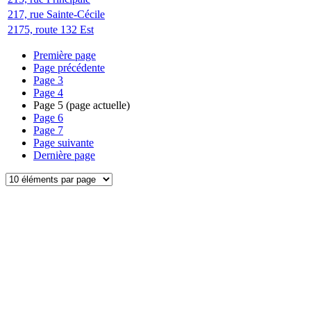
217, rue Sainte-Cécile
2175, route 132 Est
Première page
Page précédente
Page
3
Page
4
Page
5
(page actuelle)
Page
6
Page
7
Page suivante
Dernière page