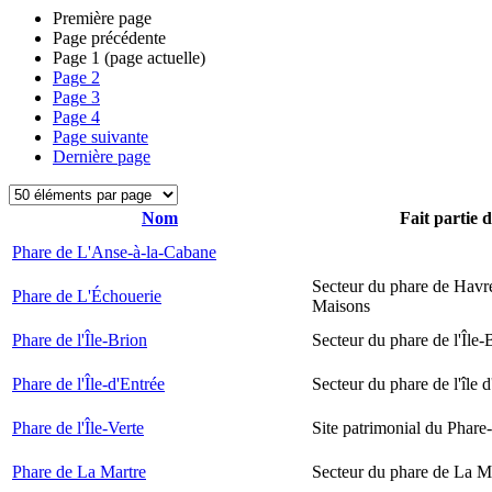
Première page
Page précédente
Page
1
(page actuelle)
Page
2
Page
3
Page
4
Page suivante
Dernière page
Nom
Fait partie 
Phare de L'Anse-à-la-Cabane
Secteur du phare de Havr
Phare de L'Échouerie
Maisons
Phare de l'Île-Brion
Secteur du phare de l'Île-
Phare de l'Île-d'Entrée
Secteur du phare de l'île 
Phare de l'Île-Verte
Site patrimonial du Phare-
Phare de La Martre
Secteur du phare de La M