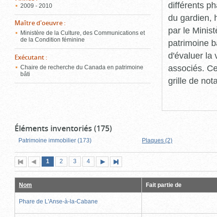
différents p
2009 - 2010
du gardien, 
Maître d'oeuvre
:
par le Minis
Ministère de la Culture, des Communications et
de la Condition féminine
patrimoine b
d'évaluer la
Exécutant
:
associés. Ce
Chaire de recherche du Canada en patrimoine
bâti
grille de not
Éléments inventoriés (175)
Patrimoine immobilier (173)
Plaques (2)
Page
(page
Page
Page
Page
1
Première
2
Page
3
4
Page
Dernière
actuelle)
page
précédente
suivante
page
Nom
Fait partie de
Phare de L'Anse-à-la-Cabane