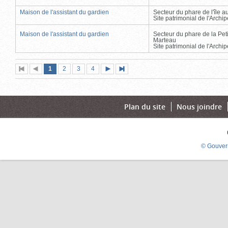
Maison de l'assistant du gardien
Secteur du phare de l'île 
Site patrimonial de l'Arch
Maison de l'assistant du gardien
Secteur du phare de la Peti
Marteau
Site patrimonial de l'Arch
Page
(page
Page
Page
Page
1
Première
2
Page
3
4
Page
Dernière
actuelle)
page
précédente
suivante
page
Plan du site
Nous joindre
© Gouver