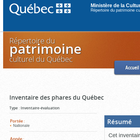
Ministère de la Cult
Répertoire du patrimoine c
Répertoire du
patrimoine
culturel du Québec
Accueil
Inventaire des phares du Québec
Type
:
Inventaire-évaluation
Résumé
(Boi
Portée
:
ouve
Nationale
cliq
pou
Cet inventai
ferm
Année
: