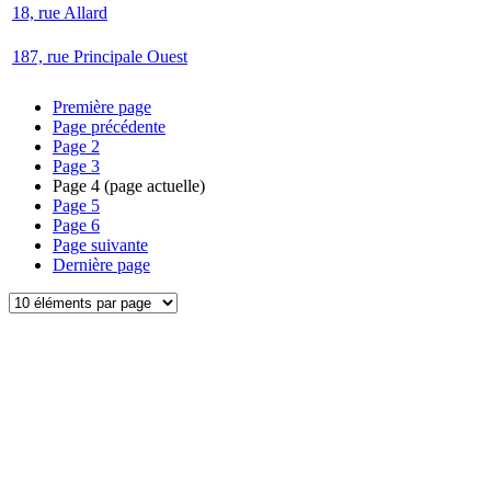
18, rue Allard
187, rue Principale Ouest
Première page
Page précédente
Page
2
Page
3
Page
4
(page actuelle)
Page
5
Page
6
Page suivante
Dernière page