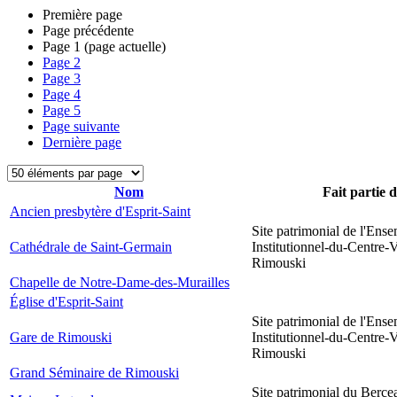
Première page
Page précédente
Page
1
(page actuelle)
Page
2
Page
3
Page
4
Page
5
Page suivante
Dernière page
Nom
Fait partie 
Ancien presbytère d'Esprit-Saint
Site patrimonial de l'Ens
Cathédrale de Saint-Germain
Institutionnel-du-Centre-V
Rimouski
Chapelle de Notre-Dame-des-Murailles
Église d'Esprit-Saint
Site patrimonial de l'Ens
Gare de Rimouski
Institutionnel-du-Centre-V
Rimouski
Grand Séminaire de Rimouski
Site patrimonial du Berce