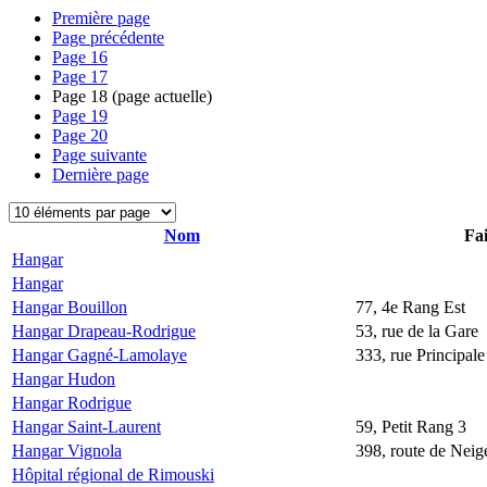
Première page
Page précédente
Page
16
Page
17
Page
18
(page actuelle)
Page
19
Page
20
Page suivante
Dernière page
Nom
Fai
Hangar
Hangar
Hangar Bouillon
77, 4e Rang Est
Hangar Drapeau-Rodrigue
53, rue de la Gare
Hangar Gagné-Lamolaye
333, rue Principale
Hangar Hudon
Hangar Rodrigue
Hangar Saint-Laurent
59, Petit Rang 3
Hangar Vignola
398, route de Neige
Hôpital régional de Rimouski