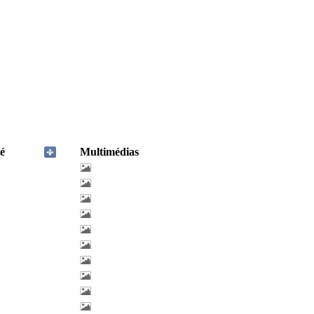
é
Multimédias