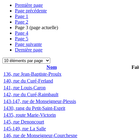
Première page
Page précédente
Page
1
Page
2
Page
3
(page actuelle)
Page
4
Page
5
Page suivante
Dernière page
Nom
Fai
136, rue Jean-Baptiste-Proulx
140, rue du Curé-Ferland
141, rue Louis-Caron
142, rue du Curé-Raimbault
143-147, rue de Monseigneur-Plessis
1430, rang du Petit-Saint-Esprit
1435, route Marie-Victorin
145, rue Denoncourt
145-149, rue La Salle
146, rue de Monseigneur-Courchesne