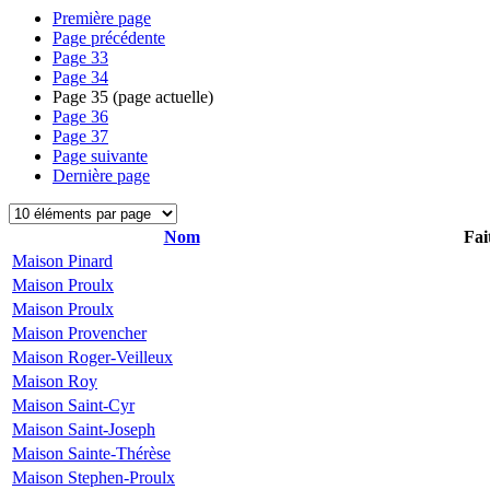
Première page
Page précédente
Page
33
Page
34
Page
35
(page actuelle)
Page
36
Page
37
Page suivante
Dernière page
Nom
Fai
Maison Pinard
Maison Proulx
Maison Proulx
Maison Provencher
Maison Roger-Veilleux
Maison Roy
Maison Saint-Cyr
Maison Saint-Joseph
Maison Sainte-Thérèse
Maison Stephen-Proulx