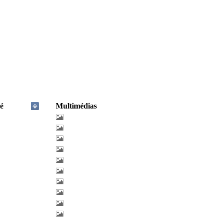
é
Multimédias