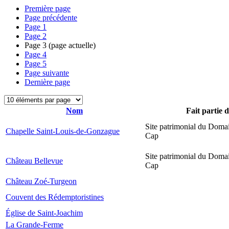
Première page
Page précédente
Page
1
Page
2
Page
3
(page actuelle)
Page
4
Page
5
Page suivante
Dernière page
Nom
Fait partie 
Site patrimonial du Domai
Chapelle Saint-Louis-de-Gonzague
Cap
Site patrimonial du Domai
Château Bellevue
Cap
Château Zoé-Turgeon
Couvent des Rédemptoristines
Église de Saint-Joachim
La Grande-Ferme