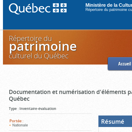
Ministère de la Cult
Répertoire du patrimoine c
Répertoire du
patrimoine
culturel du Québec
Accueil
Documentation et numérisation d'éléments pa
Québec
Type
:
Inventaire-évaluation
Résumé
(Boi
Portée
:
ouve
Nationale
cliq