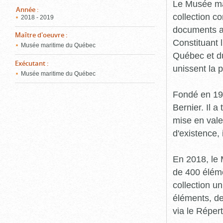
pou
Le Musée ma
ferm
Année
:
collection c
2018 - 2019
documents an
Maître d'oeuvre
:
Constituant 
Musée maritime du Québec
Québec et du
Exécutant
:
unissent la 
Musée maritime du Québec
Fondé en 19
Bernier. Il a
mise en vale
d'existence,
En 2018, le
de 400 éléme
collection u
éléments, de
via le Réper