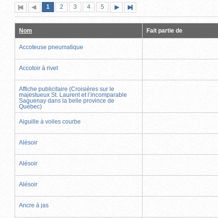
Page
(page
Page
Page
Page
Page
1
Première
2
Page
3
4
5
Page
Dernière
actuelle)
page
précédente
suivante
page
Nom
Fait partie de
Accoteuse pneumatique
Accotoir à rivet
Affiche publicitaire (Croisières sur le
majestueux St. Laurent et l’incomparable
Saguenay dans la belle province de
Québec)
Aiguille à voiles courbe
Alésoir
Alésoir
Alésoir
Ancre à jas