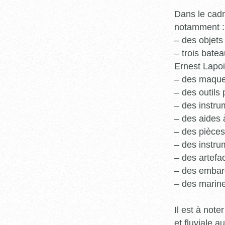
Dans le cadr
notamment :
– des objets
– trois batea
Ernest Lapoi
– des maque
– des outils 
– des instru
– des aides 
– des pièces
– des instru
– des artefa
– des embarc
– des marine
Il est à not
et fluviale 