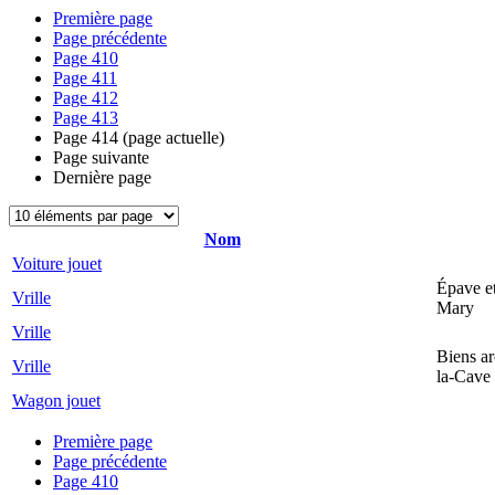
Première page
Page précédente
Page
410
Page
411
Page
412
Page
413
Page
414
(page actuelle)
Page suivante
Dernière page
Nom
Voiture jouet
Épave et
Vrille
Mary
Vrille
Biens ar
Vrille
la-Cave
Wagon jouet
Première page
Page précédente
Page
410