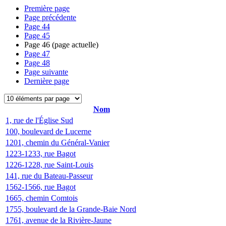
Première page
Page précédente
Page
44
Page
45
Page
46
(page actuelle)
Page
47
Page
48
Page suivante
Dernière page
Nom
1, rue de l'Église Sud
100, boulevard de Lucerne
1201, chemin du Général-Vanier
1223-1233, rue Bagot
1226-1228, rue Saint-Louis
141, rue du Bateau-Passeur
1562-1566, rue Bagot
1665, chemin Comtois
1755, boulevard de la Grande-Baie Nord
1761, avenue de la Rivière-Jaune