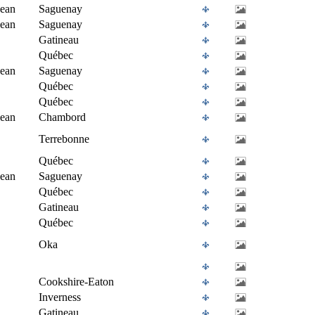
Jean
Saguenay
Jean
Saguenay
Gatineau
Québec
Jean
Saguenay
Québec
Québec
Jean
Chambord
Terrebonne
Québec
Jean
Saguenay
Québec
Gatineau
Québec
Oka
Cookshire-Eaton
Inverness
Gatineau