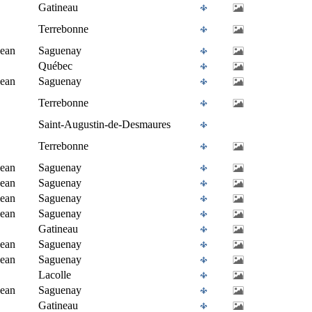
Gatineau
Terrebonne
Jean
Saguenay
Québec
Jean
Saguenay
Terrebonne
Saint-Augustin-de-Desmaures
Terrebonne
Jean
Saguenay
Jean
Saguenay
Jean
Saguenay
Jean
Saguenay
Gatineau
Jean
Saguenay
Jean
Saguenay
Lacolle
Jean
Saguenay
Gatineau