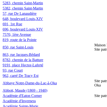
5283, chemin Saint-Martin
5382, chemin Saint-Martin
57, rue De Lanaudière
648, boulevard Louis-XIV
691, 1re Rue
696, boulevard Louis-XIV
7570, 1ère Avenue
819, route de la Pointe
Maison 
850, rue Saint-Louis
Site pat
863, rue Jacques-Bédard
8782, chemin de la Batture
9191, place Hector-Laferté
93, rue Court
962, carré De Tracy Est
Site pa
Abbaye Notre-Dame-du-Lac-à-Oka
Oka
Abbott, Maude (1869 - 1940)
Académie d'Eaton Corner
Site pat
Académie d'Inverness
Académie Sainte-Marie