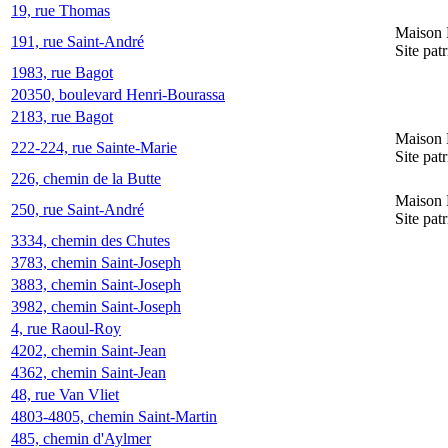
19, rue Thomas
Maison 
191, rue Saint-André
Site pat
1983, rue Bagot
20350, boulevard Henri-Bourassa
2183, rue Bagot
Maison 
222-224, rue Sainte-Marie
Site pat
226, chemin de la Butte
Maison 
250, rue Saint-André
Site pat
3334, chemin des Chutes
3783, chemin Saint-Joseph
3883, chemin Saint-Joseph
3982, chemin Saint-Joseph
4, rue Raoul-Roy
4202, chemin Saint-Jean
4362, chemin Saint-Jean
48, rue Van Vliet
4803-4805, chemin Saint-Martin
485, chemin d'Aylmer