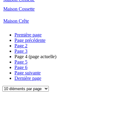
Maison Cossette
Maison Crête
Première page
Page précédente
Page
2
Page
3
Page
4
(page actuelle)
Page
5
Page
6
Page suivante
Dernière page