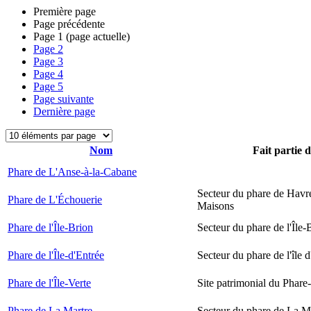
Première page
Page précédente
Page
1
(page actuelle)
Page
2
Page
3
Page
4
Page
5
Page suivante
Dernière page
Nom
Fait partie 
Phare de L'Anse-à-la-Cabane
Secteur du phare de Havr
Phare de L'Échouerie
Maisons
Phare de l'Île-Brion
Secteur du phare de l'Île-
Phare de l'Île-d'Entrée
Secteur du phare de l'île 
Phare de l'Île-Verte
Site patrimonial du Phare-
Phare de La Martre
Secteur du phare de La M