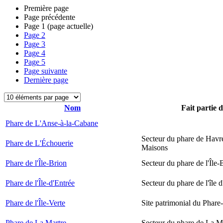
Première page
Page précédente
Page
1
(page actuelle)
Page
2
Page
3
Page
4
Page
5
Page suivante
Dernière page
Nom
Fait partie 
Phare de L'Anse-à-la-Cabane
Secteur du phare de Havr
Phare de L'Échouerie
Maisons
Phare de l'Île-Brion
Secteur du phare de l'Île-
Phare de l'Île-d'Entrée
Secteur du phare de l'île 
Phare de l'Île-Verte
Site patrimonial du Phare-
Phare de La Martre
Secteur du phare de La M