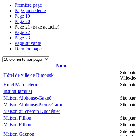
Première page
Page précédente
Page
19
Page
20
Page
21
(page actuelle)
Page
22
Page
23
Page suivante
Dernière page
Nom
Site pat
Hôtel de ville de Rimouski
Ville-d
Hôtel Marcheterre
Site pa
Institut familial
Maison Alphonse-Gagné
Site pa
Maison Alphonse-Pierre-Garon
Site pa
Maison du chemin Duchénier
Maison Fillion
Site pa
Maison Fillion
Site pa
Site pat
Maison Gagnon