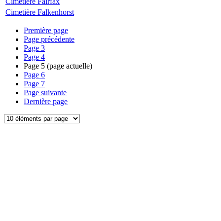
Cimetière Fairfax
Cimetière Falkenhorst
Première page
Page précédente
Page
3
Page
4
Page
5
(page actuelle)
Page
6
Page
7
Page suivante
Dernière page