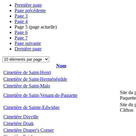
Première page
Page précédente
Page
3
Page
4
Page
5
(page actuelle)
Page
6
Page
7
Page suivante
Dernière page
Nom
Cimetière de Saint-Henri
Cimetière de Saint-Herménégilde
Cimetière de Saint-Malo
Site du 
Cimetière de Saint-Venant-de-Paquette
Paquett
Site du 
Cimetière de Sainte-Edwidge
Clifton
Cimetière Dixville
Cimetière Doak
Cimetière Draper's Corner