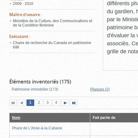
différents p
2009 - 2010
du gardien, 
Maître d'oeuvre
:
par le Minis
Ministère de la Culture, des Communications et
de la Condition féminine
patrimoine b
d'évaluer la
Exécutant
:
associés. Ce
Chaire de recherche du Canada en patrimoine
bâti
grille de not
Éléments inventoriés (175)
Patrimoine immobilier (173)
Plaques (2)
Page
(page
Page
Page
Page
1
Première
2
Page
3
4
Page
Dernière
actuelle)
page
précédente
suivante
page
Nom
Fait partie de
Phare de L'Anse-à-la-Cabane