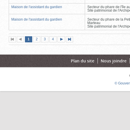
Maison de l'assistant du gardien
Secteur du phare de l'île 
Site patrimonial de l'Arch
Maison de l'assistant du gardien
Secteur du phare de la Peti
Marteau
Site patrimonial de l'Arch
Page
(page
Page
Page
Page
1
Première
2
Page
3
4
Page
Dernière
actuelle)
page
précédente
suivante
page
Plan du site
Nous joindre
© Gouver