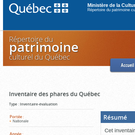
Ministère de la Cult
Répertoire du patrimoine c
Répertoire du
patrimoine
culturel du Québec
Accueil
Inventaire des phares du Québec
Type
:
Inventaire-évaluation
Résumé
(Boi
Portée
:
ouve
Nationale
cliq
pou
Cet inventai
ferm
Année
: