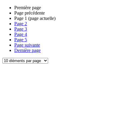
Première page
Page précédente
Page
1
(page actuelle)
Page
2
Page
3
Page
4
Page
5
Page suivante
Dernière page