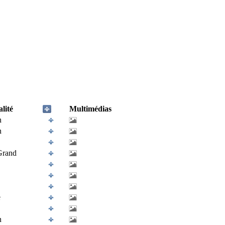
lité
Multimédias
n
n
Grand
e
n