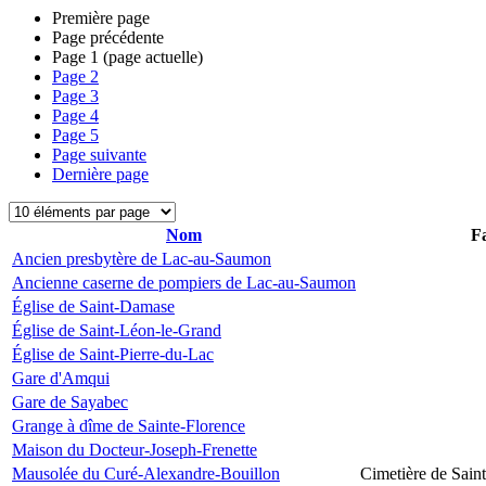
Première page
Page précédente
Page
1
(page actuelle)
Page
2
Page
3
Page
4
Page
5
Page suivante
Dernière page
Nom
Fa
Ancien presbytère de Lac-au-Saumon
Ancienne caserne de pompiers de Lac-au-Saumon
Église de Saint-Damase
Église de Saint-Léon-le-Grand
Église de Saint-Pierre-du-Lac
Gare d'Amqui
Gare de Sayabec
Grange à dîme de Sainte-Florence
Maison du Docteur-Joseph-Frenette
Mausolée du Curé-Alexandre-Bouillon
Cimetière de Sain