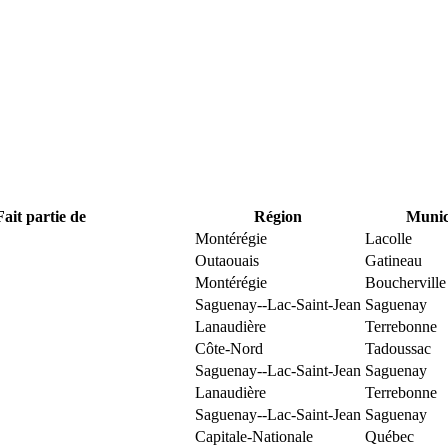
Fait partie de
Région
Munici
Montérégie
Lacolle
Outaouais
Gatineau
Montérégie
Boucherville
Saguenay--Lac-Saint-Jean
Saguenay
Lanaudière
Terrebonne
Côte-Nord
Tadoussac
Saguenay--Lac-Saint-Jean
Saguenay
Lanaudière
Terrebonne
Saguenay--Lac-Saint-Jean
Saguenay
Capitale-Nationale
Québec