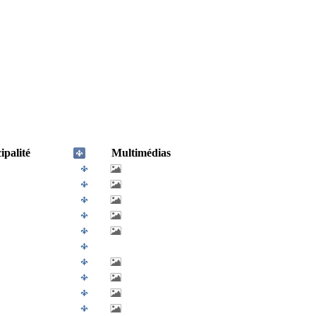
palité
Multimédias