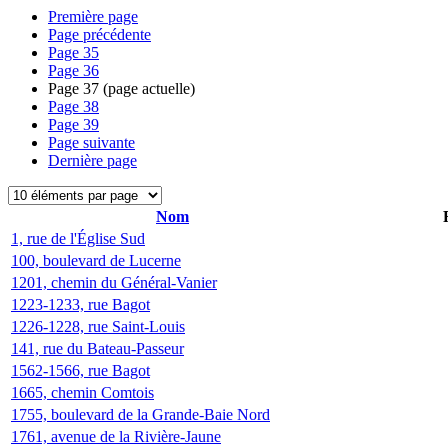
Première page
Page précédente
Page
35
Page
36
Page
37
(page actuelle)
Page
38
Page
39
Page suivante
Dernière page
Nom
1, rue de l'Église Sud
100, boulevard de Lucerne
1201, chemin du Général-Vanier
1223-1233, rue Bagot
1226-1228, rue Saint-Louis
141, rue du Bateau-Passeur
1562-1566, rue Bagot
1665, chemin Comtois
1755, boulevard de la Grande-Baie Nord
1761, avenue de la Rivière-Jaune