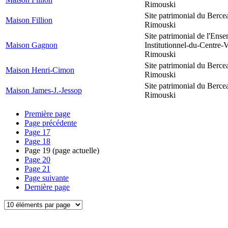
Rimouski
Site patrimonial du Berce
Maison Fillion
Rimouski
Site patrimonial de l'Ens
Maison Gagnon
Institutionnel-du-Centre-V
Rimouski
Site patrimonial du Berce
Maison Henri-Cimon
Rimouski
Site patrimonial du Berce
Maison James-J.-Jessop
Rimouski
Première page
Page précédente
Page
17
Page
18
Page
19
(page actuelle)
Page
20
Page
21
Page suivante
Dernière page