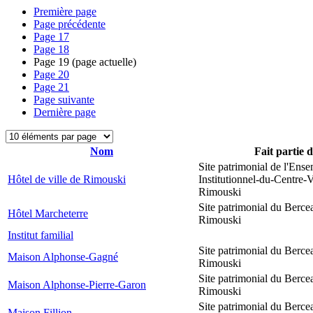
Première page
Page précédente
Page
17
Page
18
Page
19
(page actuelle)
Page
20
Page
21
Page suivante
Dernière page
Nom
Fait partie 
Site patrimonial de l'Ens
Hôtel de ville de Rimouski
Institutionnel-du-Centre-V
Rimouski
Site patrimonial du Berce
Hôtel Marcheterre
Rimouski
Institut familial
Site patrimonial du Berce
Maison Alphonse-Gagné
Rimouski
Site patrimonial du Berce
Maison Alphonse-Pierre-Garon
Rimouski
Site patrimonial du Berce
Maison Fillion