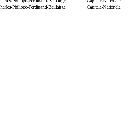
arles-Philippe-Ferdinand-Baillairgé
Capitale-Nationale
arles-Philippe-Ferdinand-Baillairgé
Capitale-Nationale