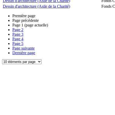
Dessin d'architecture (Asile de la Charité)
Fonds Ch
Dessin d'architecture (Asile de la Charité)
Fonds Ch
Première page
Page précédente
Page
1
(page actuelle)
Page
2
Page
3
Page
4
Page
5
Page suivante
Dernière page