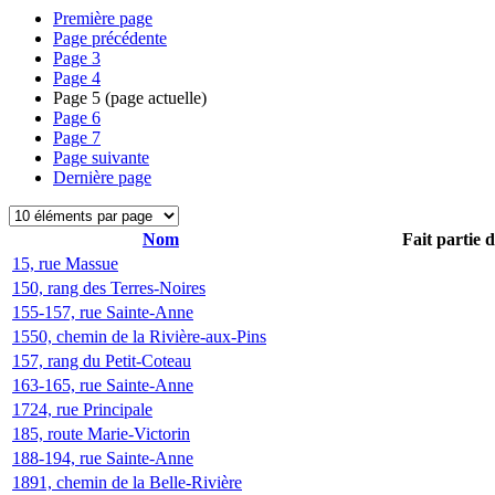
Première page
Page précédente
Page
3
Page
4
Page
5
(page actuelle)
Page
6
Page
7
Page suivante
Dernière page
Nom
Fait partie 
15, rue Massue
150, rang des Terres-Noires
155-157, rue Sainte-Anne
1550, chemin de la Rivière-aux-Pins
157, rang du Petit-Coteau
163-165, rue Sainte-Anne
1724, rue Principale
185, route Marie-Victorin
188-194, rue Sainte-Anne
1891, chemin de la Belle-Rivière