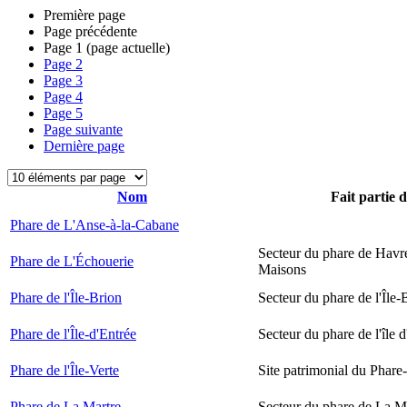
Première page
Page précédente
Page
1
(page actuelle)
Page
2
Page
3
Page
4
Page
5
Page suivante
Dernière page
Nom
Fait partie 
Phare de L'Anse-à-la-Cabane
Secteur du phare de Havr
Phare de L'Échouerie
Maisons
Phare de l'Île-Brion
Secteur du phare de l'Île-
Phare de l'Île-d'Entrée
Secteur du phare de l'île 
Phare de l'Île-Verte
Site patrimonial du Phare-
Phare de La Martre
Secteur du phare de La M