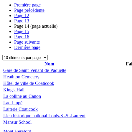
Première page
Page précédente
Page
12
Page
13
Page
14
(page actuelle)
Page
15
Page
16
Page suivante
Dernière page
Nom
Fai
Gare de Saint-Venant-de-Paquette
Heathton Cemetery
Hôtel de ville de Coaticook
King's Hall
La colline au Canon
Lac Lippé
Laiterie Coaticook
Lieu historique national Louis-S.-St-Laurent
Mansur School
Mont Hereford