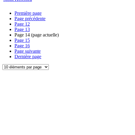
Première page
Page précédente
Page
12
Page
13
Page
14
(page actuelle)
Page
15
Page
16
Page suivante
Dernière page