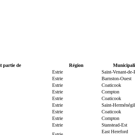
t partie de
Région
Municipali
Estrie
Saint-Venant-de-
Estrie
Barnston-Ouest
Estrie
Coaticook
Estrie
Compton
Estrie
Coaticook
Estrie
Saint-Herménégi
Estrie
Coaticook
Estrie
Compton
Estrie
Stanstead-Est
East Hereford
Estrie