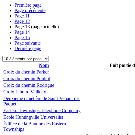
Première page
Page précédente
Page
11
Page
12
Page
13
(page actuelle)
Page
14
Page
15
Page suivante
Dernière page
Nom
Fait partie 
Croix du chemin Parker
Croix du chemin Pouliot
Croix du chemin Rodrigue
Croix Liboire Veilleux
Deuxième cimetière de Saint-Venant-de-
Paquet
Eastern Townships Telephone Company
École Huntingville Universalist
Édifice de la Banque des Eastern
Townships