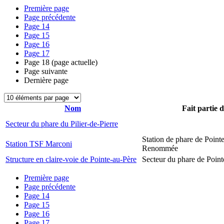
Première page
Page précédente
Page
14
Page
15
Page
16
Page
17
Page
18
(page actuelle)
Page suivante
Dernière page
Nom
Fait partie 
Secteur du phare du Pilier-de-Pierre
Station de phare de Pointe
Station TSF Marconi
Renommée
Structure en claire-voie de Pointe-au-Père
Secteur du phare de Point
Première page
Page précédente
Page
14
Page
15
Page
16
Page
17