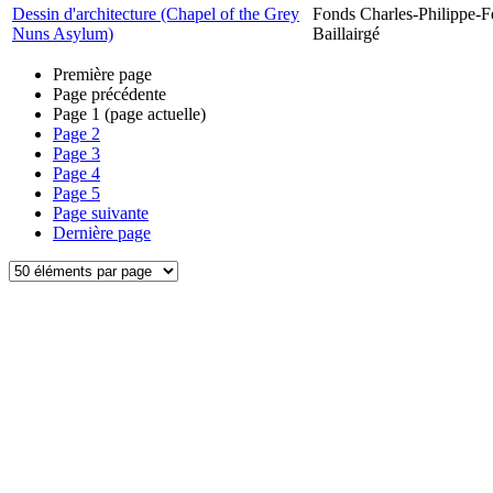
Dessin d'architecture (Chapel of the Grey
Fonds Charles-Philippe-F
Nuns Asylum)
Baillairgé
Première page
Page précédente
Page
1
(page actuelle)
Page
2
Page
3
Page
4
Page
5
Page suivante
Dernière page