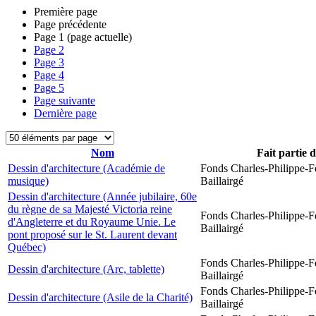
Première page
Page précédente
Page
1
(page actuelle)
Page
2
Page
3
Page
4
Page
5
Page suivante
Dernière page
Nom
Fait partie 
Dessin d'architecture (Académie de
Fonds Charles-Philippe-F
musique)
Baillairgé
Dessin d'architecture (Année jubilaire, 60e
du règne de sa Majesté Victoria reine
Fonds Charles-Philippe-F
d'Angleterre et du Royaume Unie. Le
Baillairgé
pont proposé sur le St. Laurent devant
Québec)
Fonds Charles-Philippe-F
Dessin d'architecture (Arc, tablette)
Baillairgé
Fonds Charles-Philippe-F
Dessin d'architecture (Asile de la Charité)
Baillairgé