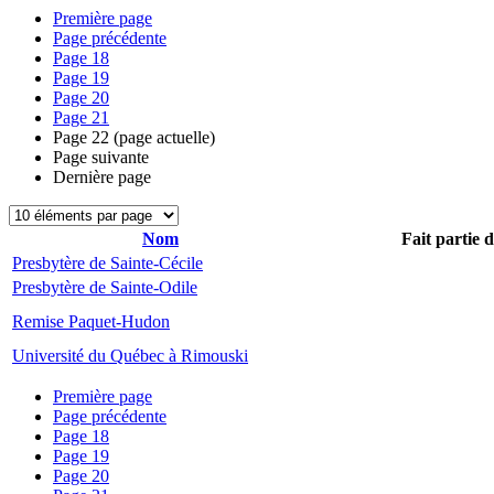
Première page
Page précédente
Page
18
Page
19
Page
20
Page
21
Page
22
(page actuelle)
Page suivante
Dernière page
Nom
Fait partie 
Presbytère de Sainte-Cécile
Presbytère de Sainte-Odile
Remise Paquet-Hudon
Université du Québec à Rimouski
Première page
Page précédente
Page
18
Page
19
Page
20