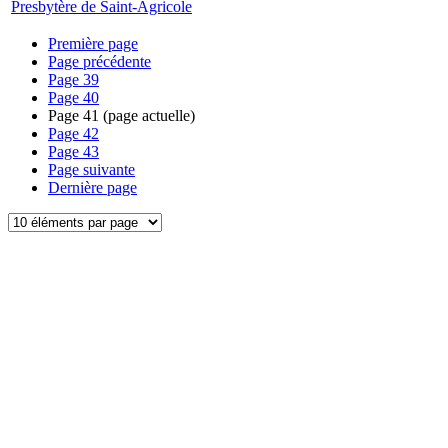
Presbytère de Saint-Agricole
Première page
Page précédente
Page
39
Page
40
Page
41
(page actuelle)
Page
42
Page
43
Page suivante
Dernière page