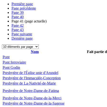
Première page
Page précédente
Page
39
Page
40
Page
41
(page actuelle)
Page
42
Page
43
Page suivante
Dernière page
Nom
Fait partie 
Pont
Pont ferroviaire
Pont Godin
Presbytère de l'Église unie d'Arundel
Presbytère de l'Immaculée-Conception
Presbytère de La-Nativité-de-Marie
Presbytère de Notre-Dame-de-Fatima
Presbytère de Notre-Dame-de-la-Merci
Presbytère de Notre-Dame-de-la-Sagesse