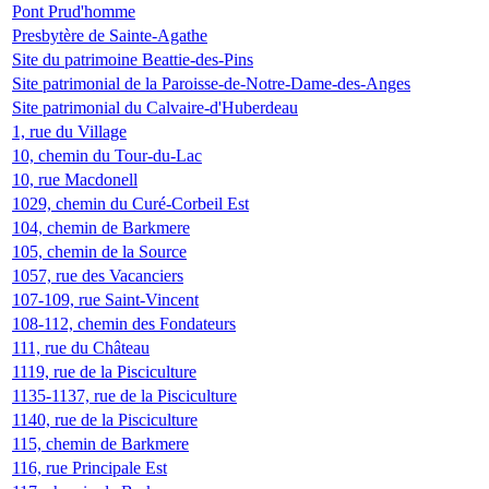
Pont Prud'homme
Presbytère de Sainte-Agathe
Site du patrimoine Beattie-des-Pins
Site patrimonial de la Paroisse-de-Notre-Dame-des-Anges
Site patrimonial du Calvaire-d'Huberdeau
1, rue du Village
10, chemin du Tour-du-Lac
10, rue Macdonell
1029, chemin du Curé-Corbeil Est
104, chemin de Barkmere
105, chemin de la Source
1057, rue des Vacanciers
107-109, rue Saint-Vincent
108-112, chemin des Fondateurs
111, rue du Château
1119, rue de la Pisciculture
1135-1137, rue de la Pisciculture
1140, rue de la Pisciculture
115, chemin de Barkmere
116, rue Principale Est