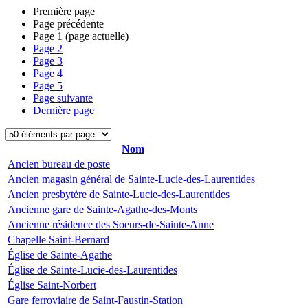
Première page
Page précédente
Page
1
(page actuelle)
Page
2
Page
3
Page
4
Page
5
Page suivante
Dernière page
Nom
Ancien bureau de poste
Ancien magasin général de Sainte-Lucie-des-Laurentides
Ancien presbytère de Sainte-Lucie-des-Laurentides
Ancienne gare de Sainte-Agathe-des-Monts
Ancienne résidence des Soeurs-de-Sainte-Anne
Chapelle Saint-Bernard
Église de Sainte-Agathe
Église de Sainte-Lucie-des-Laurentides
Église Saint-Norbert
Gare ferroviaire de Saint-Faustin-Station