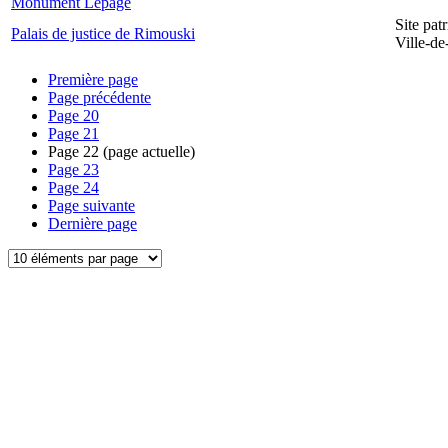
Monument Lepage
Site pat
Palais de justice de Rimouski
Ville-d
Première page
Page précédente
Page
20
Page
21
Page
22
(page actuelle)
Page
23
Page
24
Page suivante
Dernière page