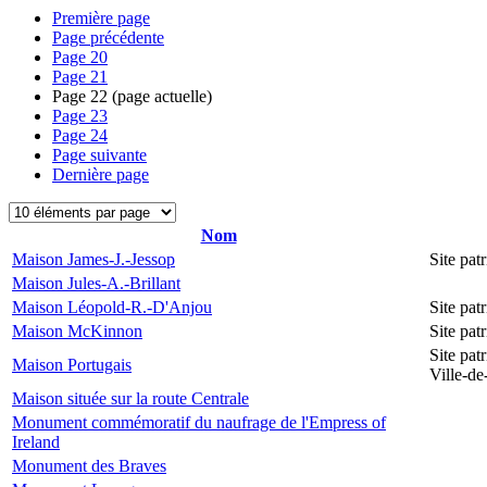
Première page
Page précédente
Page
20
Page
21
Page
22
(page actuelle)
Page
23
Page
24
Page suivante
Dernière page
Nom
Maison James-J.-Jessop
Site pa
Maison Jules-A.-Brillant
Maison Léopold-R.-D'Anjou
Site pa
Maison McKinnon
Site pat
Site pat
Maison Portugais
Ville-d
Maison située sur la route Centrale
Monument commémoratif du naufrage de l'Empress of
Ireland
Monument des Braves