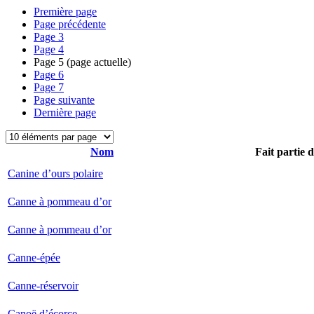
Première page
Page précédente
Page
3
Page
4
Page
5
(page actuelle)
Page
6
Page
7
Page suivante
Dernière page
Nom
Fait partie 
Canine d’ours polaire
Canne à pommeau d’or
Canne à pommeau d’or
Canne-épée
Canne-réservoir
Canoë d’écorce