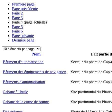
Première page
Page précédente
Page
2
Page
3
Page
4
(page actuelle)
Page
5
Page
6
Page suivante
Dernière page
Nom
Fait partie 
Bâtiment d'automatisation
Secteur du phare de Cap-
Bâtiment des équipements de navigation
Secteur du phare de Cap 
Bâtiments d'automatisation
Secteur du phare de Cap
Cabane à l'huile
Site patrimonial du Phare-
Cabane de la corne de brume
Site patrimonial du Phare-
Dépendance
Phare de L'Anse-à-la-Ca