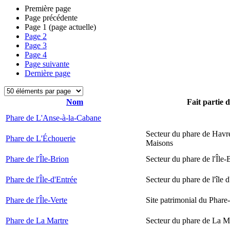
Première page
Page précédente
Page
1
(page actuelle)
Page
2
Page
3
Page
4
Page suivante
Dernière page
Nom
Fait partie 
Phare de L'Anse-à-la-Cabane
Secteur du phare de Havr
Phare de L'Échouerie
Maisons
Phare de l'Île-Brion
Secteur du phare de l'Île-
Phare de l'Île-d'Entrée
Secteur du phare de l'île 
Phare de l'Île-Verte
Site patrimonial du Phare-
Phare de La Martre
Secteur du phare de La M