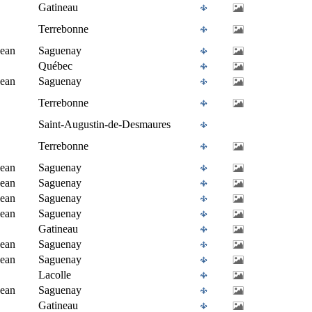
Gatineau
Terrebonne
Jean
Saguenay
Québec
Jean
Saguenay
Terrebonne
Saint-Augustin-de-Desmaures
Terrebonne
Jean
Saguenay
Jean
Saguenay
Jean
Saguenay
Jean
Saguenay
Gatineau
Jean
Saguenay
Jean
Saguenay
Lacolle
Jean
Saguenay
Gatineau