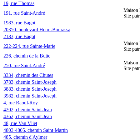
19, rue Thomas
Maison 
191, rue Saint-André
Site pat
1983, rue Bagot
20350, boulevard Henri-Bourassa
2183, rue Bagot
Maison 
222-224, rue Sainte-Marie
Site pat
226, chemin de la Butte
Maison 
250, rue Saint-André
Site pat
3334, chemin des Chutes
3783, chemin Saint-Joseph
3883, chemin Saint-Joseph
3982, chemin Saint-Joseph
4, rue Raoul-Roy
4202, chemin Saint-Jean
4362, chemin Saint-Jean
48, rue Van Vliet
4803-4805, chemin Saint-Martin
485, chemin d'Aylmer