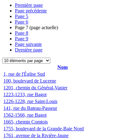
Première page
Page précédente
Page
5
Page
6
Page
7
(page actuelle)
Page
8
Page
9
Page suivante
Dernière page
Nom
1, rue de l'Église Sud
100, boulevard de Lucerne
1201, chemin du Général-Vanier
1223-1233, rue Bagot
1226-1228, rue Saint-Louis
141, rue du Bateau-Passeur
1562-1566, rue Bagot
1665, chemin Comtois
1755, boulevard de la Grande-Baie Nord
1761, avenue de la Rivière-Jaune