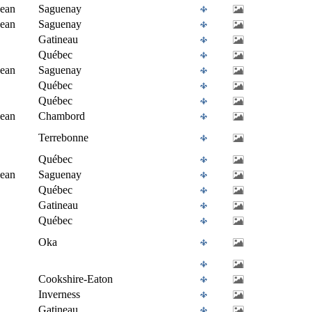
Jean
Saguenay
Jean
Saguenay
Gatineau
Québec
Jean
Saguenay
Québec
Québec
Jean
Chambord
Terrebonne
Québec
Jean
Saguenay
Québec
Gatineau
Québec
Oka
Cookshire-Eaton
Inverness
Gatineau