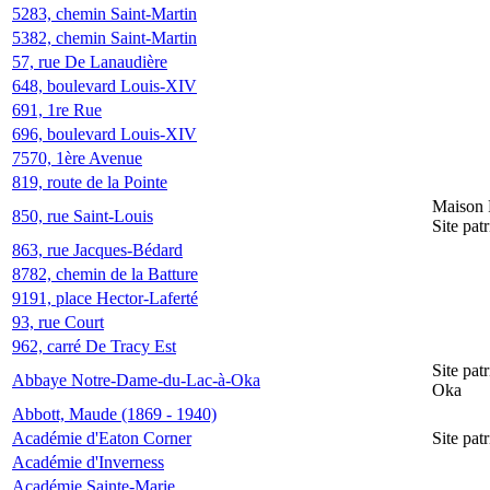
5283, chemin Saint-Martin
5382, chemin Saint-Martin
57, rue De Lanaudière
648, boulevard Louis-XIV
691, 1re Rue
696, boulevard Louis-XIV
7570, 1ère Avenue
819, route de la Pointe
Maison 
850, rue Saint-Louis
Site pat
863, rue Jacques-Bédard
8782, chemin de la Batture
9191, place Hector-Laferté
93, rue Court
962, carré De Tracy Est
Site pa
Abbaye Notre-Dame-du-Lac-à-Oka
Oka
Abbott, Maude (1869 - 1940)
Académie d'Eaton Corner
Site pat
Académie d'Inverness
Académie Sainte-Marie