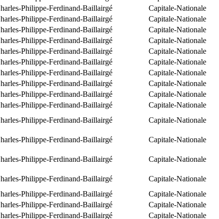
arles-Philippe-Ferdinand-Baillairgé
Capitale-Nationale
arles-Philippe-Ferdinand-Baillairgé
Capitale-Nationale
arles-Philippe-Ferdinand-Baillairgé
Capitale-Nationale
arles-Philippe-Ferdinand-Baillairgé
Capitale-Nationale
arles-Philippe-Ferdinand-Baillairgé
Capitale-Nationale
arles-Philippe-Ferdinand-Baillairgé
Capitale-Nationale
arles-Philippe-Ferdinand-Baillairgé
Capitale-Nationale
arles-Philippe-Ferdinand-Baillairgé
Capitale-Nationale
arles-Philippe-Ferdinand-Baillairgé
Capitale-Nationale
arles-Philippe-Ferdinand-Baillairgé
Capitale-Nationale
arles-Philippe-Ferdinand-Baillairgé
Capitale-Nationale
arles-Philippe-Ferdinand-Baillairgé
Capitale-Nationale
arles-Philippe-Ferdinand-Baillairgé
Capitale-Nationale
arles-Philippe-Ferdinand-Baillairgé
Capitale-Nationale
arles-Philippe-Ferdinand-Baillairgé
Capitale-Nationale
arles-Philippe-Ferdinand-Baillairgé
Capitale-Nationale
arles-Philippe-Ferdinand-Baillairgé
Capitale-Nationale