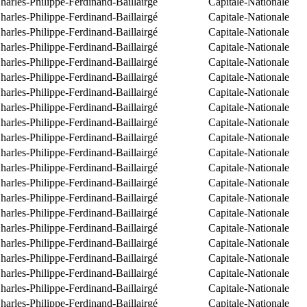
arles-Philippe-Ferdinand-Baillairgé
Capitale-Nationale
arles-Philippe-Ferdinand-Baillairgé
Capitale-Nationale
arles-Philippe-Ferdinand-Baillairgé
Capitale-Nationale
arles-Philippe-Ferdinand-Baillairgé
Capitale-Nationale
arles-Philippe-Ferdinand-Baillairgé
Capitale-Nationale
arles-Philippe-Ferdinand-Baillairgé
Capitale-Nationale
arles-Philippe-Ferdinand-Baillairgé
Capitale-Nationale
arles-Philippe-Ferdinand-Baillairgé
Capitale-Nationale
arles-Philippe-Ferdinand-Baillairgé
Capitale-Nationale
arles-Philippe-Ferdinand-Baillairgé
Capitale-Nationale
arles-Philippe-Ferdinand-Baillairgé
Capitale-Nationale
arles-Philippe-Ferdinand-Baillairgé
Capitale-Nationale
arles-Philippe-Ferdinand-Baillairgé
Capitale-Nationale
arles-Philippe-Ferdinand-Baillairgé
Capitale-Nationale
arles-Philippe-Ferdinand-Baillairgé
Capitale-Nationale
arles-Philippe-Ferdinand-Baillairgé
Capitale-Nationale
arles-Philippe-Ferdinand-Baillairgé
Capitale-Nationale
arles-Philippe-Ferdinand-Baillairgé
Capitale-Nationale
arles-Philippe-Ferdinand-Baillairgé
Capitale-Nationale
arles-Philippe-Ferdinand-Baillairgé
Capitale-Nationale
arles-Philippe-Ferdinand-Baillairgé
Capitale-Nationale