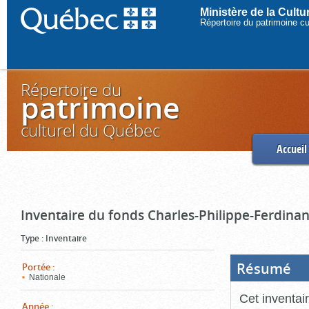
Ministère de la Cult
Répertoire du patrimoine c
Répertoire du
patrimoine
culturel du Québec
Accueil
Inventaire du fonds Charles-Philippe-Ferdinan
Type
:
Inventaire
Résumé
(Boi
Portée
:
ouve
Nationale
cliq
pou
Cet inventai
ferm
Année
: