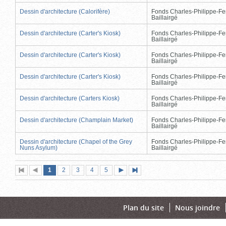
Dessin d'architecture (Calorifère)
Fonds Charles-Philippe-Fe
Baillairgé
Dessin d'architecture (Carter's Kiosk)
Fonds Charles-Philippe-Fe
Baillairgé
Dessin d'architecture (Carter's Kiosk)
Fonds Charles-Philippe-Fe
Baillairgé
Dessin d'architecture (Carter's Kiosk)
Fonds Charles-Philippe-Fe
Baillairgé
Dessin d'architecture (Carters Kiosk)
Fonds Charles-Philippe-Fe
Baillairgé
Dessin d'architecture (Champlain Market)
Fonds Charles-Philippe-Fe
Baillairgé
Dessin d'architecture (Chapel of the Grey
Fonds Charles-Philippe-Fe
Nuns Asylum)
Baillairgé
Page
(page
Page
Page
Page
Page
1
Première
2
Page
3
4
5
Page
Dernière
actuelle)
page
précédente
suivante
page
Plan du site
Nous joindre