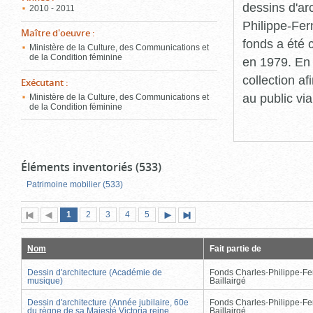
dessins d'ar
2010 - 2011
Philippe-Fer
Maître d'oeuvre
:
fonds a été c
Ministère de la Culture, des Communications et
de la Condition féminine
en 1979. En 
collection a
Exécutant
:
au public vi
Ministère de la Culture, des Communications et
de la Condition féminine
Éléments inventoriés (533)
Patrimoine mobilier (533)
Page
(page
Page
Page
Page
Page
1
Première
2
Page
3
4
5
Page
Dernière
actuelle)
page
précédente
suivante
page
Nom
Fait partie de
Dessin d'architecture (Académie de
Fonds Charles-Philippe-Fe
musique)
Baillairgé
Dessin d'architecture (Année jubilaire, 60e
Fonds Charles-Philippe-Fe
du règne de sa Majesté Victoria reine
Baillairgé