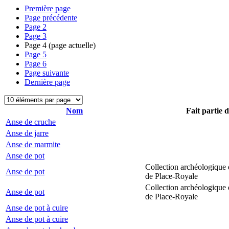
Première page
Page précédente
Page
2
Page
3
Page
4
(page actuelle)
Page
5
Page
6
Page suivante
Dernière page
Nom
Fait partie 
Anse de cruche
Anse de jarre
Anse de marmite
Anse de pot
Collection archéologique 
Anse de pot
de Place-Royale
Collection archéologique 
Anse de pot
de Place-Royale
Anse de pot à cuire
Anse de pot à cuire