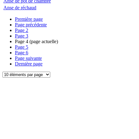
Anse de pot de chambre
Anse de réchaud
Première page
Page précédente
Page
2
Page
3
Page
4
(page actuelle)
Page
5
Page
6
Page suivante
Dernière page