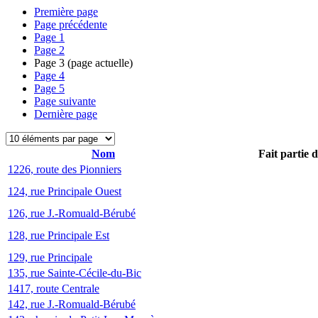
Première page
Page précédente
Page
1
Page
2
Page
3
(page actuelle)
Page
4
Page
5
Page suivante
Dernière page
Nom
Fait partie 
1226, route des Pionniers
124, rue Principale Ouest
126, rue J.-Romuald-Bérubé
128, rue Principale Est
129, rue Principale
135, rue Sainte-Cécile-du-Bic
1417, route Centrale
142, rue J.-Romuald-Bérubé