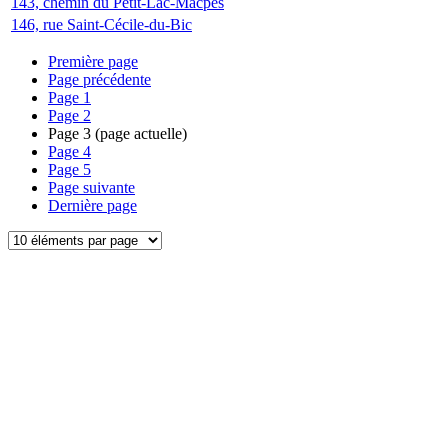
143, chemin du Petit-Lac-Macpès
146, rue Saint-Cécile-du-Bic
Première page
Page précédente
Page
1
Page
2
Page
3
(page actuelle)
Page
4
Page
5
Page suivante
Dernière page