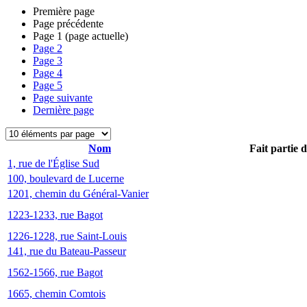
Première page
Page précédente
Page
1
(page actuelle)
Page
2
Page
3
Page
4
Page
5
Page suivante
Dernière page
Nom
Fait partie 
1, rue de l'Église Sud
100, boulevard de Lucerne
1201, chemin du Général-Vanier
1223-1233, rue Bagot
1226-1228, rue Saint-Louis
141, rue du Bateau-Passeur
1562-1566, rue Bagot
1665, chemin Comtois