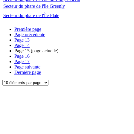
Secteur du phare de l'île Greenly
Secteur du phare de l'Île Plate
Première page
Page précédente
Page
13
Page
14
Page
15
(page actuelle)
Page
16
Page
17
Page suivante
Dernière page