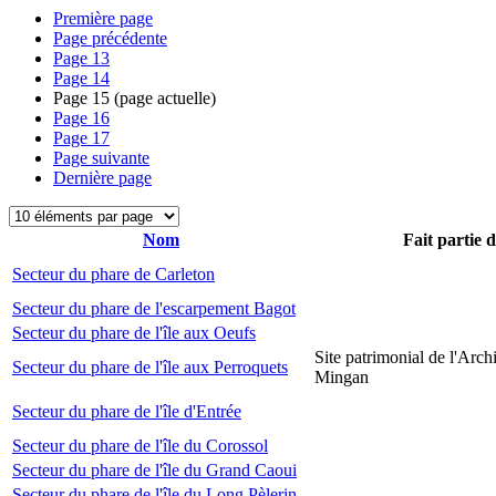
Première page
Page précédente
Page
13
Page
14
Page
15
(page actuelle)
Page
16
Page
17
Page suivante
Dernière page
Nom
Fait partie 
Secteur du phare de Carleton
Secteur du phare de l'escarpement Bagot
Secteur du phare de l'île aux Oeufs
Site patrimonial de l'Arch
Secteur du phare de l'île aux Perroquets
Mingan
Secteur du phare de l'île d'Entrée
Secteur du phare de l'île du Corossol
Secteur du phare de l'île du Grand Caoui
Secteur du phare de l'île du Long Pèlerin