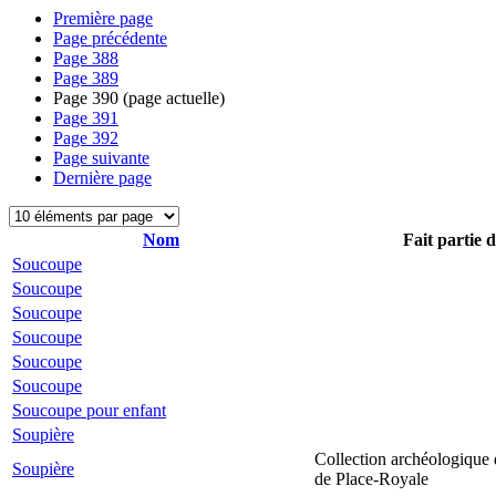
Première page
Page précédente
Page
388
Page
389
Page
390
(page actuelle)
Page
391
Page
392
Page suivante
Dernière page
Nom
Fait partie 
Soucoupe
Soucoupe
Soucoupe
Soucoupe
Soucoupe
Soucoupe
Soucoupe pour enfant
Soupière
Collection archéologique 
Soupière
de Place-Royale