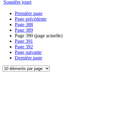
Soupière jouet
Première page
Page précédente
Page
388
Page
389
Page
390
(page actuelle)
Page
391
Page
392
Page suivante
Dernière page