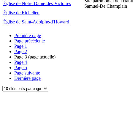
Site patrimonial de l'Habit
Église de Notre-Dame-des-Victoires
Samuel-De Champlain
Église de Richelieu
Église de Saint-Adolphe-d'Howard
Première page
Page précédente
Page
1
Page
2
Page
3
(page actuelle)
Page
4
Page
5
Page suivante
Dernière page