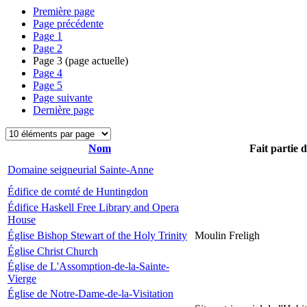
Première page
Page précédente
Page
1
Page
2
Page
3
(page actuelle)
Page
4
Page
5
Page suivante
Dernière page
Nom
Fait partie 
Domaine seigneurial Sainte-Anne
Édifice de comté de Huntingdon
Édifice Haskell Free Library and Opera
House
Église Bishop Stewart of the Holy Trinity
Moulin Freligh
Église Christ Church
Église de L'Assomption-de-la-Sainte-
Vierge
Église de Notre-Dame-de-la-Visitation