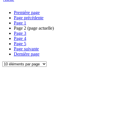
Première page
Page précédente
Page
1
Page
2
(page actuelle)
Page
3
Page
4
Page
5
Page suivante
Dernière page