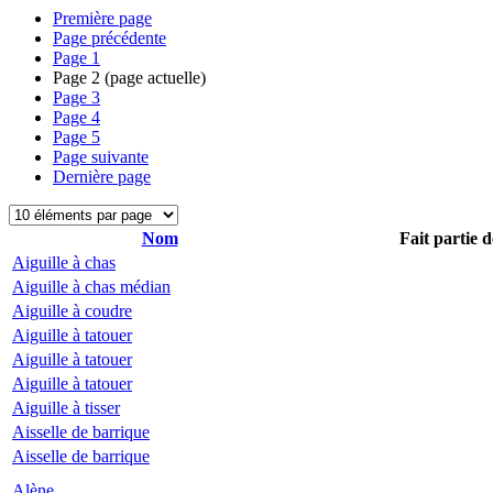
Première page
Page précédente
Page
1
Page
2
(page actuelle)
Page
3
Page
4
Page
5
Page suivante
Dernière page
Nom
Fait partie d
Aiguille à chas
Aiguille à chas médian
Aiguille à coudre
Aiguille à tatouer
Aiguille à tatouer
Aiguille à tatouer
Aiguille à tisser
Aisselle de barrique
Aisselle de barrique
Alène