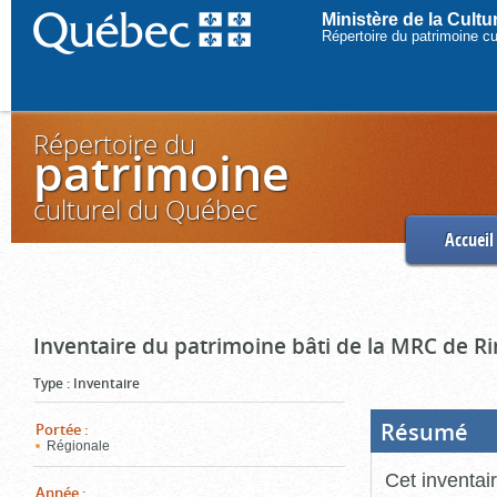
Ministère de la Cult
Répertoire du patrimoine c
Répertoire du
patrimoine
culturel du Québec
Accueil
Inventaire du patrimoine bâti de la MRC de R
Type
:
Inventaire
Résumé
(Boi
Portée
:
ouve
Régionale
cliq
pou
Cet inventai
ferm
Année
: