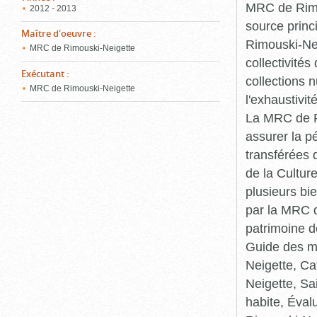
MRC de Rimou
2012 - 2013
source princ
Maître d'oeuvre
:
Rimouski-Nei
MRC de Rimouski-Neigette
collectivité
Exécutant
:
collections 
MRC de Rimouski-Neigette
l'exhaustivit
La MRC de Ri
assurer la p
transférées 
de la Cultur
plusieurs bi
par la MRC d
patrimoine d
Guide des ma
Neigette, C
Neigette, Sa
habite, Éval