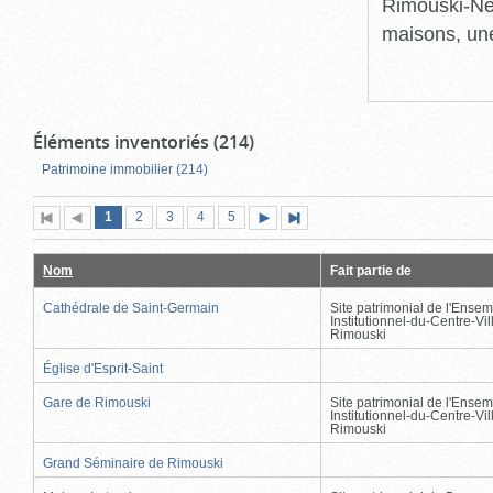
Rimouski-Nei
maisons, une
Éléments inventoriés (214)
Patrimoine immobilier (214)
Page
(page
Page
Page
Page
Page
1
Première
2
Page
3
4
5
Page
Dernière
actuelle)
page
précédente
suivante
page
Nom
Fait partie de
Cathédrale de Saint-Germain
Site patrimonial de l'Ensem
Institutionnel-du-Centre-Vil
Rimouski
Église d'Esprit-Saint
Gare de Rimouski
Site patrimonial de l'Ensem
Institutionnel-du-Centre-Vil
Rimouski
Grand Séminaire de Rimouski