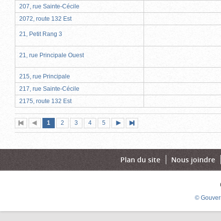
207, rue Sainte-Cécile
2072, route 132 Est
21, Petit Rang 3
21, rue Principale Ouest
215, rue Principale
217, rue Sainte-Cécile
2175, route 132 Est
Page
(page
Page
Page
Page
Page
1
Première
2
Page
3
4
5
Page
Dernière
actuelle)
page
précédente
suivante
page
Plan du site
Nous joindre
© Gouver