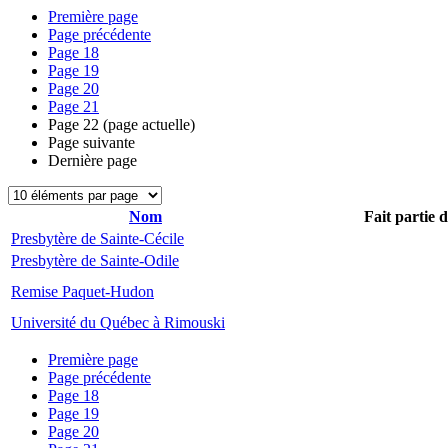
Première page
Page précédente
Page
18
Page
19
Page
20
Page
21
Page
22
(page actuelle)
Page suivante
Dernière page
Nom
Fait partie 
Presbytère de Sainte-Cécile
Presbytère de Sainte-Odile
Remise Paquet-Hudon
Université du Québec à Rimouski
Première page
Page précédente
Page
18
Page
19
Page
20