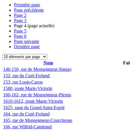
Première page
Page précédente
Page
2
Page
3
Page
4
(page actuelle)
Page
5
Page
6
Page suivante
Dernière page
Nom
Fai
146-150, rue de Monseigneur-Signay
152, rue du Curé-Ferland
153, rue Louis-Caron
1580, route Marie-Victorin
160-162, rue de Monseigneur-Plessis
1610-1612, route Marie-Victorin
1625, rang du Grand-Saint-Esprit
164, rue du Curé-Ferland
165, rue de Monseigneur-Courchesne
166, rue Wilfrid-Camirand