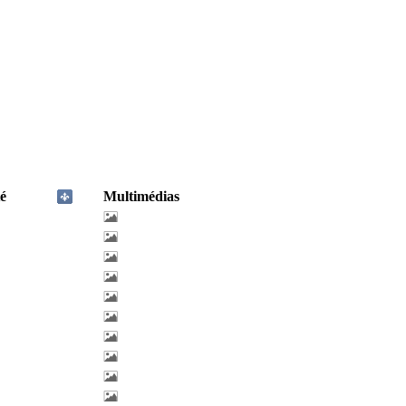
é
Multimédias