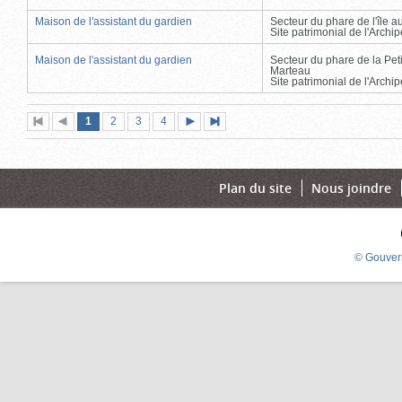
Maison de l'assistant du gardien
Secteur du phare de l'île 
Site patrimonial de l'Arch
Maison de l'assistant du gardien
Secteur du phare de la Peti
Marteau
Site patrimonial de l'Arch
Page
(page
Page
Page
Page
1
Première
2
Page
3
4
Page
Dernière
actuelle)
page
précédente
suivante
page
Plan du site
Nous joindre
© Gouver