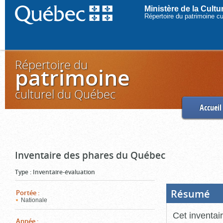
Ministère de la Cult
Répertoire du patrimoine c
Répertoire du
patrimoine
culturel du Québec
Accueil
Inventaire des phares du Québec
Type
:
Inventaire-évaluation
Résumé
(Boi
Portée
:
ouve
Nationale
cliq
pou
Cet inventai
ferm
Année
: