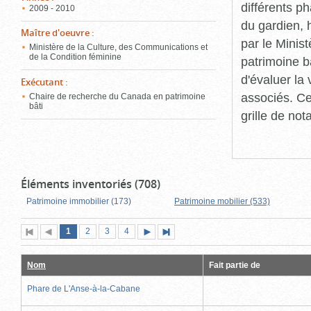
différents p
2009 - 2010
du gardien, 
Maître d'oeuvre
:
par le Minis
Ministère de la Culture, des Communications et
de la Condition féminine
patrimoine b
d'évaluer la
Exécutant
:
associés. Ce
Chaire de recherche du Canada en patrimoine
bâti
grille de not
Éléments inventoriés (708)
Patrimoine immobilier (173)
Patrimoine mobilier (533)
Page
(page
Page
Page
Page
1
Première
2
Page
3
4
Page
Dernière
actuelle)
page
précédente
suivante
page
Nom
Fait partie de
Phare de L'Anse-à-la-Cabane